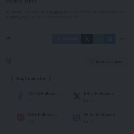
[mc4wp_form]
By signing up, you agree to our
Terms of Use
and acknowledge the data practices in
our
Privacy Policy
. You may unsubscribe at any time.
Facebook
Leave a comment
Stay Connected
235.3k
Followers
69.1k
Followers
Like
Follow
11.6k
Followers
56.4k
Followers
Pin
Follow