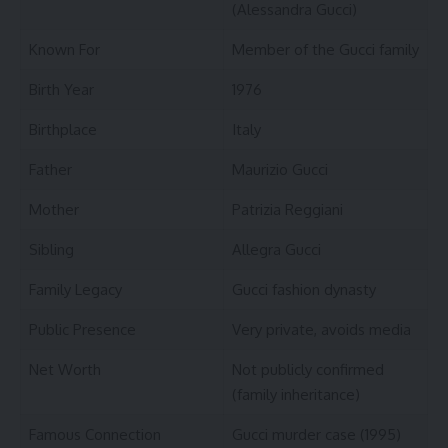
(Alessandra Gucci)
Known For
Member of the Gucci family
Birth Year
1976
Birthplace
Italy
Father
Maurizio Gucci
Mother
Patrizia Reggiani
Sibling
Allegra Gucci
Family Legacy
Gucci fashion dynasty
Public Presence
Very private, avoids media
Net Worth
Not publicly confirmed
(family inheritance)
Famous Connection
Gucci murder case (1995)