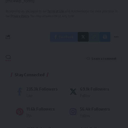
[mc4wp_form]
By signing up, you agree to our
Terms of Use
and acknowledge the data practices in
our
Privacy Policy
. You may unsubscribe at any time.
Facebook
Leave a comment
Stay Connected
235.3k
Followers
69.1k
Followers
Like
Follow
11.6k
Followers
56.4k
Followers
Pin
Follow