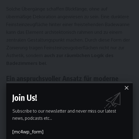
Solche Übergänge schaffen Blickfänge, ohne auf
übermäßige Dekoration angewiesen zu sein. Eine dunklere
Feinsteinzeugfläche hinter einer freistehenden Badewanne
kann das Element architektonisch rahmen und zu einem
zentralen Gestaltungspunkt machen. Durch diese Form der
Zonierung tragen Feinsteinzeugoberflächen nicht nur zur
Ästhetik, sondern
auch zur räumlichen Logik des
Badezimmers bei
.
Ein anspruchsvoller Ansatz für moderne
Badgestaltung
Join Us!
Die elegantesten Badezimmer überzeugen durch
Komposition statt durch Dekoration. Raffinierte
Subscribe to our newsletter and never miss our latest
Materialkontraste entfalten ihre größte Wirkung, wenn sie
news, podcasts etc..
von
Rhythmus, Wiederholung und ausgewogenen
Proportionen
geleitet werden. Wiederkehrende
[mc4wp_form]
Oberflächen in ausgewählten Details, die Balance zwischen