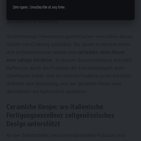
markanten und zurückhaltenden Elementen sowie eine
Zero spam, Unsubscribe at any time.
bewusst reduzierte Materialpalette sorgen für
gestalterische Kohärenz.
Großformatige Feinsteinzeugoberflächen verstärken dieses
Gefühl von Ordnung zusätzlich. Sie lassen Kontraste klarer
und architektonischer wirken und
verleihen dem Raum
eine ruhige Struktur
. In diesem Zusammenhang entsteht
Raffinesse durch die Präzision der Entscheidungen: Jede
Oberfläche erfüllt eine bestimmte Funktion, jeder Kontrast
definiert eine Beziehung, und der gesamte Raum wirkt
durchdacht und harmonisch gestaltet.
Ceramiche Keope: wo italienische
Fertigungsexzellenz zeitgenössisches
Design unterstützt
An der Schnittstelle zwischen industrieller Präzision und