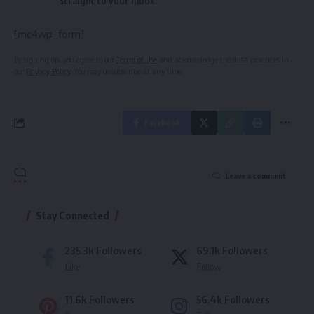
straight to your inbox.
[mc4wp_form]
By signing up, you agree to our
Terms of Use
and acknowledge the data practices in
our
Privacy Policy
. You may unsubscribe at any time.
Facebook
Leave a comment
Stay Connected
235.3k
Followers
69.1k
Followers
Like
Follow
11.6k
Followers
56.4k
Followers