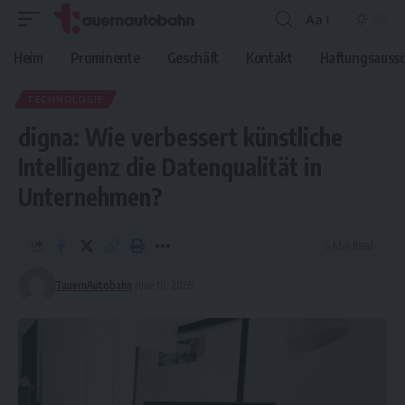
Aa
Font
Resizer
Heim
Prominente
Geschäft
Kontakt
Haftungsaussc
TECHNOLOGIE
digna: Wie verbessert künstliche
Intelligenz die Datenqualität in
Unternehmen?
6 Min Read
TauernAutobahn
June 10, 2026