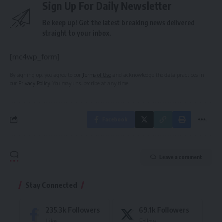
Sign Up For Daily Newsletter
Be keep up! Get the latest breaking news delivered
straight to your inbox.
[mc4wp_form]
By signing up, you agree to our
Terms of Use
and acknowledge the data practices in
our
Privacy Policy
. You may unsubscribe at any time.
Facebook
Leave a comment
Stay Connected
235.3k
Followers
69.1k
Followers
Like
Follow