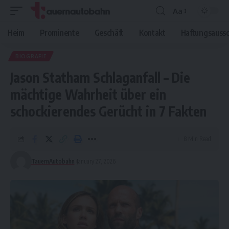
Aa
Font
Resizer
Heim
Prominente
Geschäft
Kontakt
Haftungsaussc
BIOGRAFIE
Jason Statham Schlaganfall – Die
mächtige Wahrheit über ein
schockierendes Gerücht in 7 Fakten
8 Min Read
TauernAutobahn
January 27, 2026