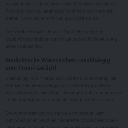
Vergangenheit zeigen, dass solche Ereignisse Interviews,
Reha-Berichte und langfristige Veränderungen nach sich
ziehen. Nichts davon trifft auf Jason Statham zu.
Der Vergleich macht deutlich: Das Fehlen jeglicher
glaubwürdiger Indizien spricht klar gegen die Behauptung
eines Schlaganfalls.
Medizinische Warnzeichen – unabhängig
vom Promi-Gerücht
Unabhängig vom Thema Jason Statham ist es wichtig, die
Warnzeichen eines Schlaganfalls zu kennen: plötzliche
Sprachstörungen, einseitige Lähmungen, Sehstörungen oder
starke Kopfschmerzen. Schnelles Handeln rettet Leben.
Die Aufmerksamkeit, die das Gerücht erzeugt, kann
zumindest einen positiven Nebeneffekt haben: Menschen
informieren sich über Symptome und Risiken und reagieren