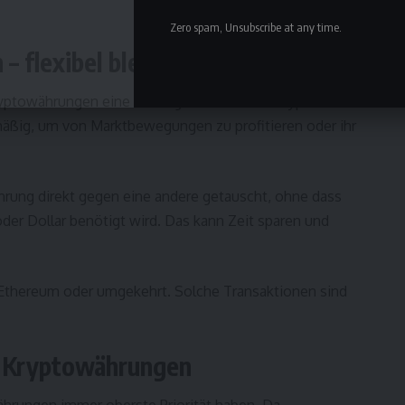
Zero spam, Unsubscribe at any time.
 flexibel bleiben
yptowährungen eine wichtige Funktion im Kryptomarkt.
mäßig, um von Marktbewegungen zu profitieren oder ihr
rung direkt gegen eine andere getauscht, ohne dass
oder Dollar benötigt wird. Das kann Zeit sparen und
n Ethereum oder umgekehrt. Solche Transaktionen sind
t Kryptowährungen
hrungen immer oberste Priorität haben. Da