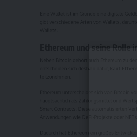
Eine Wallet ist im Grunde eine digitale Gel
gibt verschiedene Arten von Wallets, darun
Wallets.
Ethereum und seine Rolle 
Neben Bitcoin gehört auch Ethereum zu den 
entscheiden sich deshalb dafür,
kauf Ethe
teilzunehmen.
Ethereum unterscheidet sich von Bitcoin vo
hauptsächlich als Zahlungsmittel und Wert
Smart Contracts. Diese automatisierten Vert
Anwendungen wie DeFi-Projekte oder NFTs
Dadurch hat Ethereum ein großes Entwickl