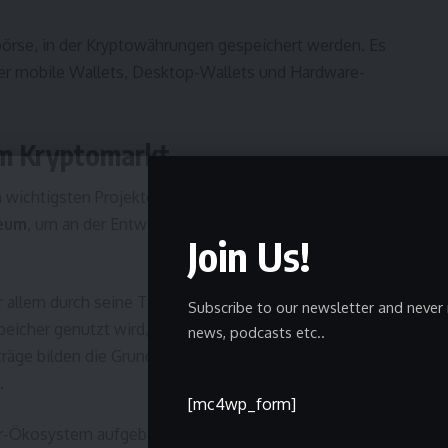
dbörse, in der Kryptowährungen gespeichert werden. Es
ter mobile Wallets, Desktop-Wallets und Hardware-
im Kryptomarkt
wichtigsten Projekten im Kryptobereich. Viele Nutzer
reum
, um an der Entwicklung dieses Ökosystems
Join Us!
r allem durch seine Technologie. Während Bitcoin
Subscribe to our newsletter and never 
speicher genutzt wird, ermöglicht Ethereum sogenannte
news, podcasts etc..
räge bilden die Grundlage für viele moderne Blockchain-
.
[mc4wp_form]
er-Ökosystem aufgebaut, das ständig neue Anwendungen