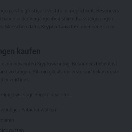
en als langfristige Investitionsmöglichkeit. Besonders
 haben in der Vergangenheit starke Kurssteigerungen
ehr Menschen dafür,
Krypto tauschen
oder neue Coins
ngen kaufen
auf einer bekannten Kryptowährung. Besonders beliebt ist
rkt zu tätigen. Bitcoin gilt als die erste und bekannteste
ld bezeichnet.
einige wichtige Punkte beachten:
nswürdigen Anbieter wählen
rmieren
oins nutzen