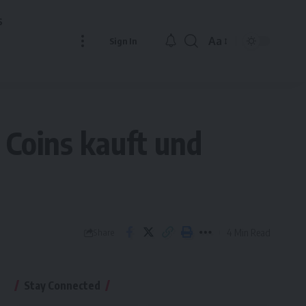
s
Aa
Sign In
Font
Resizer
Coins kauft und
4 Min Read
Share
Stay Connected