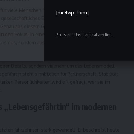
e für viele Menschen Inspiration bedeutet. Ob durch
[mc4wp_form]
 gesellschaftliches Engagement – sie steht für
. Genau aus diesem Grund rückt auch das Thema
Marwa
n den Fokus. In einer Zeit, in der Authentizität geschätzt
Zero spam, Unsubscribe at any time.
urismus, sondern aus Identifikation für das private
der Details, sondern vielmehr um das Lebensmodell,
fährtin steht sinnbildlich für Partnerschaft, Stabilität
arken Persönlichkeiten wird oft gefragt, wer sie im
.
s „Lebensgefährtin“ im modernen
letzten Jahrzehnten stark gewandelt. Er beschreibt heute