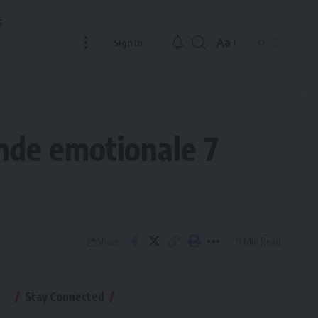
s
Aa
Sign In
Font
Resizer
nde emotionale 7
9 Min Read
Share
Stay Connected