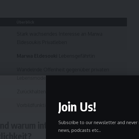
Überblick
Stark wachsendes Interesse an Marwa
Eldesoukis Privatleben
Marwa Eldesouki
Lebensgefährtin
Wandelnde Offenheit gegenüber privaten
Lebensmodellen
Zurückhaltende, respektvolle Berichterstattung
Join Us!
Vorbildfunktion und Identifikationspotenzial
Subscribe to our newsletter and never 
nd warum interessiert ihre
news, podcasts etc..
lichkeit?