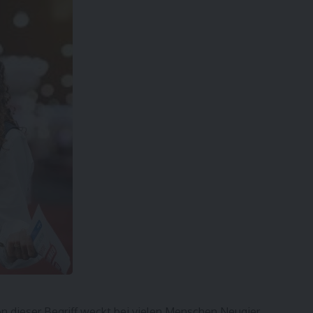
n dieser Begriff weckt bei vielen Menschen Neugier,