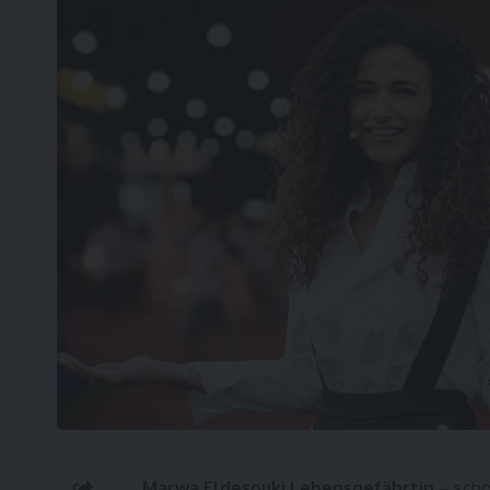
Marwa Eldesouki Lebensgefährtin
– scho