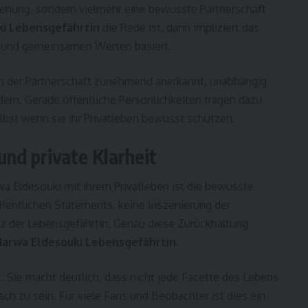
ziehung, sondern vielmehr eine bewusste Partnerschaft
i Lebensgefährtin
die Rede ist, dann impliziert das
t und gemeinsamen Werten basiert.
m der Partnerschaft zunehmend anerkannt, unabhängig
dern. Gerade öffentliche Persönlichkeiten tragen dazu
elbst wenn sie ihr Privatleben bewusst schützen.
und private Klarheit
a Eldesouki mit ihrem Privatleben ist die bewusste
ffentlichen Statements, keine Inszenierung der
z der Lebensgefährtin. Genau diese Zurückhaltung
arwa Eldesouki Lebensgefährtin
.
. Sie macht deutlich, dass nicht jede Facette des Lebens
ch zu sein. Für viele Fans und Beobachter ist dies ein