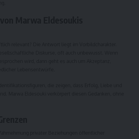
ng.
z von Marwa Eldesoukis
ich relevant? Die Antwort liegt im Vorbildcharakter.
gesellschaftliche Diskurse, oft auch unbewusst. Wenn
esprochen wird, dann geht es auch um Akzeptanz,
edlicher Lebensentwürfe.
ntifikationsfiguren, die zeigen, dass Erfolg, Liebe und
 sind. Marwa Eldesouki verkörpert diesen Gedanken, ohne
Grenzen
 Wahrnehmung privater Beziehungen öffentlicher