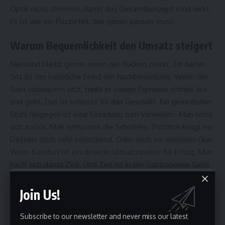
Optik muss stimmen, damit das Gesamtkonzept rund wirkt.
Es ist wie ein Puzzleteil, das genau passen muss.
Warum Bequemlichkeit den Umsatz steigert
Niemand bleibt gerne, wenn der Rücken zwickt. Ein harter
Sitz ist der natürliche Feind der Nachbestellung. Wenn der
Gast unbequem sitzt, trinkt er seinen Espresso schnell aus
und geht. Das ist schlecht für das Geschäft. Ein gemütlicher
Stuhl hingegen ist eine Einladung zum Verweilen. Man lehnt
sich zurück. Man entspannt die Schultern. Plötzlich klingt ein
Dessert doch sehr verlockend. Oder noch ein weiteres Glas
Wein. Komfort ist ein direkter Umsatztreiber für
Erfolg
. Man
kauft sich damit Zeit. Und Zeit ist in der Gastronomie Geld.
Es geht hier nicht um Faulheit. Es geht um Wohlbefinden.
Fühlt sich der Körper gut an, ist die Stimmung besser. Das
Join Us!
Essen schmeckt subjektiv sogar leckerer, wenn man
entspannt sitzt. Ein schmerzendes Gesäß verzeiht man
Subscribe to our newsletter and never miss our latest