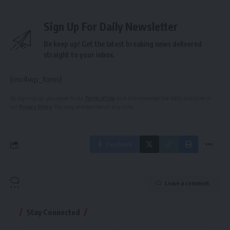
Sign Up For Daily Newsletter
Be keep up! Get the latest breaking news delivered
straight to your inbox.
[mc4wp_form]
By signing up, you agree to our
Terms of Use
and acknowledge the data practices in
our
Privacy Policy
. You may unsubscribe at any time.
Facebook
Leave a comment
Stay Connected