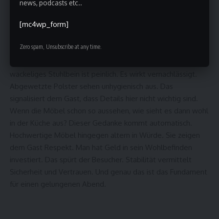
nämlich selten.
news, podcasts etc..
[mc4wp_form]
Qualität als Zeichen von WertschätzungIn der Gastronomie
geht es rau zu. Stühle werden geschoben, gerückt und stark
Zero spam, Unsubscribe at any time.
beansprucht. Täglich setzen sich dutzende Menschen
darauf. Billige Ware gibt hier schnell den Geist auf. Ein
wackeliges Stuhlbein ist peinlich. Es wirkt vernachlässigt.
Abgewetzte Polster sehen unhygienisch aus. Das
signalisiert dem Gast, dass Details hier nicht wichtig sind.
Wenn die
Möbel
schon so aussehen, wie sieht es dann wohl
in der Küche aus? Dieser Gedanke kommt automatisch.
Hochwertige Möbel hingegen altern in Würde. Sie zeigen
dem Gast Respekt. Man hat Geld in sein Wohlbefinden
investiert. Das spürt der Besucher. Stabilität vermittelt
Sicherheit und Vertrauen. Und genau das ist das Fundament
für einen gelungenen Abend.