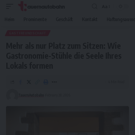
Aa
Font
Resizer
Heim
Prominente
Geschäft
Kontakt
Haftungsaussc
GASTFREUNDSCHAFT
Mehr als nur Platz zum Sitzen: Wie
Gastronomie-Stühle die Seele Ihres
Lokals formen
4 Min Read
TauernAutobahn
February 28, 2026