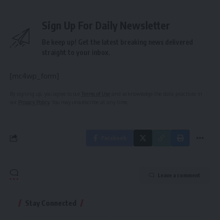
Sign Up For Daily Newsletter
Be keep up! Get the latest breaking news delivered
straight to your inbox.
[mc4wp_form]
By signing up, you agree to our
Terms of Use
and acknowledge the data practices in
our
Privacy Policy
. You may unsubscribe at any time.
Facebook
Leave a comment
Stay Connected