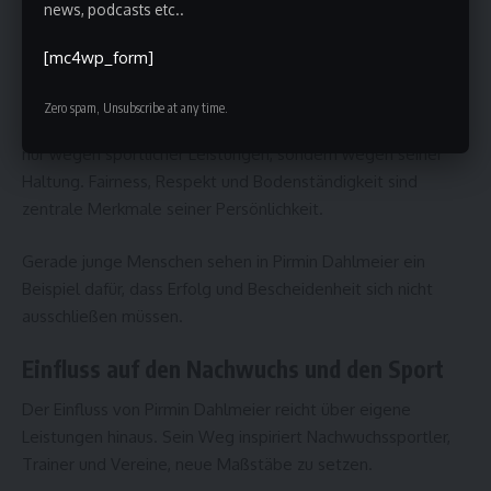
Authentizität, sachliche Aussagen und ein respektvoller
news, podcasts etc..
Umgang mit Medien prägten sein öffentliches Bild.
[mc4wp_form]
Werte, Persönlichkeit und Vorbildfunktion
Zero spam, Unsubscribe at any time.
Pirmin Dahlmeier wird häufig als Vorbild bezeichnet – nicht
nur wegen sportlicher Leistungen, sondern wegen seiner
Haltung. Fairness, Respekt und Bodenständigkeit sind
zentrale Merkmale seiner Persönlichkeit.
Gerade junge Menschen sehen in Pirmin Dahlmeier ein
Beispiel dafür, dass Erfolg und Bescheidenheit sich nicht
ausschließen müssen.
Einfluss auf den Nachwuchs und den Sport
Der Einfluss von Pirmin Dahlmeier reicht über eigene
Leistungen hinaus. Sein Weg inspiriert Nachwuchssportler,
Trainer und Vereine, neue Maßstäbe zu setzen.