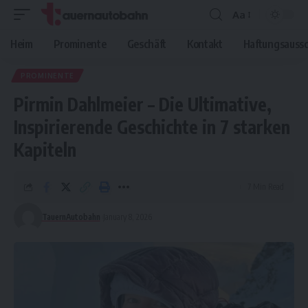
Aa
Font
Resizer
Heim
Prominente
Geschäft
Kontakt
Haftungsaussc
PROMINENTE
Pirmin Dahlmeier – Die Ultimative,
Inspirierende Geschichte in 7 starken
Kapiteln
7 Min Read
TauernAutobahn
January 8, 2026