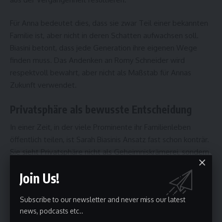
Für Anna bedeutet dies, dass sie zwar Teil einer bekannten
Familie ist, aber nicht in deren Schatten aufwachsen soll.
Biasini betont, dass jede Generation ihre eigenen Wege
finden muss. Das Andenken an Romy Schneider wird
respektvoll bewahrt, aber nicht als Maßstab für Annas
Zukunft verwendet.
Privatsphäre als bewusste Entscheidung
In einer Zeit, in der viele Prominente ihr Familienleben
öffentlich teilen, ist Sarah Biasinis Ansatz fast schon konträr.
Sie sieht Privatsphäre nicht als Geheimniskrämerei, sondern
als Schutzmechanismus – besonders für Kinder. Diese
Join Us!
Haltung stößt auf viel Zustimmung, da sie einen
verantwortungsvollen Umgang mit Medien demonstriert.
Subscribe to our newsletter and never miss our latest
news, podcasts etc..
Für Tochter Anna bedeutet diese Entscheidung Freiheit.