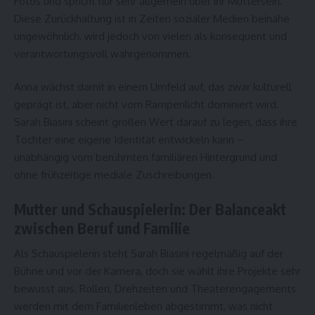
Fotos und spricht nur sehr allgemein über ihr Muttersein.
Diese Zurückhaltung ist in Zeiten sozialer Medien beinahe
ungewöhnlich, wird jedoch von vielen als konsequent und
verantwortungsvoll wahrgenommen.
Anna wächst damit in einem Umfeld auf, das zwar kulturell
geprägt ist, aber nicht vom Rampenlicht dominiert wird.
Sarah Biasini scheint großen Wert darauf zu legen, dass ihre
Tochter eine eigene Identität entwickeln kann –
unabhängig vom berühmten familiären Hintergrund und
ohne frühzeitige mediale Zuschreibungen.
Mutter und Schauspielerin: Der Balanceakt
zwischen Beruf und Familie
Als Schauspielerin steht Sarah Biasini regelmäßig auf der
Bühne und vor der Kamera, doch sie wählt ihre Projekte sehr
bewusst aus. Rollen, Drehzeiten und Theaterengagements
werden mit dem Familienleben abgestimmt, was nicht