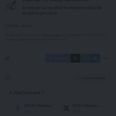
Be keep up! Get the latest breaking news delivered
straight to your inbox.
[mc4wp_form]
By signing up, you agree to our
Terms of Use
and acknowledge the data practices in
our
Privacy Policy
. You may unsubscribe at any time.
Facebook
Leave a comment
Stay Connected
235.3k
Followers
69.1k
Followers
Like
Follow