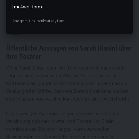
Freiheit, Fehler zu machen, sich auszuprobieren und zu
[mc4wp_form]
wachsen, ohne bewertet zu werden. Sarah Biasini nimmt
damit eine klare Haltung ein, die zeigt, dass Berühmtheit
Zero spam, Unsubscribe at any time.
nicht zwangsläufig Öffentlichkeit im Privatleben bedeuten
muss.
Öffentliche Aussagen von Sarah Biasini über
ihre Tochter
Wenn Sarah Biasini über ihre Tochter spricht, dann in sehr
allgemeinen, emotionalen Worten. Sie beschreibt das
Muttersein als prägendste Erfahrung ihres Lebens und als
Quelle großer Stärke. Konkrete Details über Anna bleiben
jedoch außen vor, was ihre konsequente Linie unterstreicht.
Diese wenigen Aussagen zeigen dennoch, wie tief die
Verbindung zwischen Mutter und Tochter ist. Biasini
vermittelt das Bild einer engen, vertrauensvollen
Beziehung, in der Zuhören, Respekt und emotionale