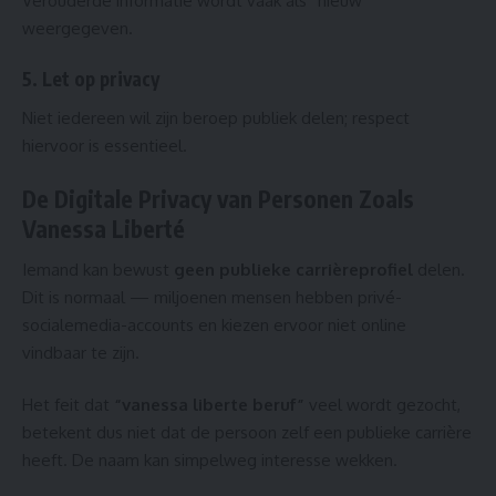
Verouderde informatie wordt vaak als “nieuw”
weergegeven.
5. Let op privacy
Niet iedereen wil zijn beroep publiek delen; respect
hiervoor is essentieel.
De Digitale Privacy van Personen Zoals
Vanessa Liberté
Iemand kan bewust
geen publieke carrièreprofiel
delen.
Dit is normaal — miljoenen mensen hebben privé-
socialemedia-accounts en kiezen ervoor niet online
vindbaar te zijn.
Het feit dat
“vanessa liberte beruf”
veel wordt gezocht,
betekent dus niet dat de persoon zelf een publieke carrière
heeft. De naam kan simpelweg interesse wekken.