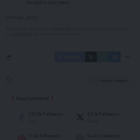
straight to your inbox.
[mc4wp_form]
By signing up, you agree to our
Terms of Use
and acknowledge the data practices in
our
Privacy Policy
. You may unsubscribe at any time.
Facebook
Leave a comment
Stay Connected
235.3k
Followers
69.1k
Followers
Like
Follow
11.6k
Followers
56.4k
Followers