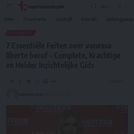
Aa
Font
Resizer
Heim
Prominente
Geschäft
Kontakt
Haftungsaussc
PROMINENTE
7 Essentiële Feiten over vanessa
liberte beruf – Complete, Krachtige
en Helder Inzichtelijke Gids
11 Min Read
TauernAutobahn
November 18, 2025