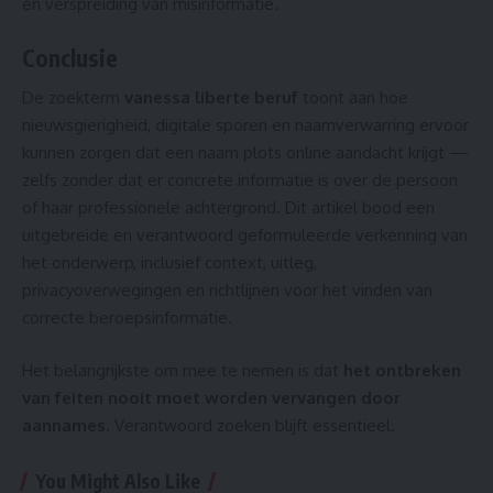
en verspreiding van misinformatie.
Conclusie
De zoekterm
vanessa liberte beruf
toont aan hoe
nieuwsgierigheid, digitale sporen en naamverwarring ervoor
kunnen zorgen dat een naam plots online aandacht krijgt —
zelfs zonder dat er concrete informatie is over de persoon
of haar professionele achtergrond. Dit artikel bood een
uitgebreide en verantwoord geformuleerde verkenning van
het onderwerp, inclusief context, uitleg,
privacyoverwegingen en richtlijnen voor het vinden van
correcte beroepsinformatie.
Het belangrijkste om mee te nemen is dat
het ontbreken
van feiten nooit moet worden vervangen door
aannames
. Verantwoord zoeken blijft essentieel.
You Might Also Like