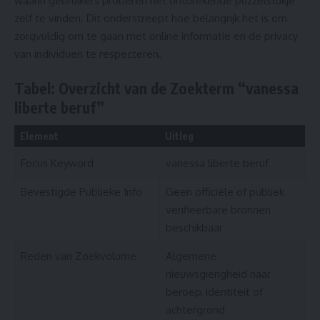
waarin gebruikers proberen het ontbrekende puzzelstukje
zelf te vinden. Dit onderstreept hoe belangrijk het is om
zorgvuldig om te gaan met online informatie en de privacy
van individuen te respecteren.
Tabel: Overzicht van de Zoekterm “vanessa
liberte beruf”
Element
Uitleg
Focus Keyword
vanessa liberte beruf
Bevestigde Publieke Info
Geen officiële of publiek
verifieerbare bronnen
beschikbaar
Reden van Zoekvolume
Algemene
nieuwsgierigheid naar
beroep, identiteit of
achtergrond