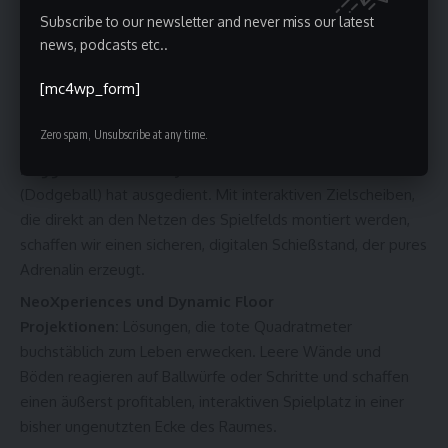
bahnbrechende Vision-Technologie, die den Gast in einen
Subscribe to our newsletter and never miss our latest
Avatar in der virtuellen Welt verwandelt. Kameras
news, podcasts etc..
verfolgen präzise jede Bewegung auf einem klassischen
Trampolin oder einer Kletterwand. Keine unhandlichen VR-
[mc4wp_form]
Brillen, was eine blitzschnelle Rotation und einen
Zero spam, Unsubscribe at any time.
gigantischen Durchsatz in der Zone bedeutet.
Rugged Interactive Systeme:
Das traditionelle Völkerball
(Dodgeball) hat ausgedient. Mit interaktiven Zielscheiben,
die direkt an den Netzen des Spielfelds montiert werden,
schaffen wir einen sicheren, digitalen Schießstand, der pures
Adrenalin erzeugt.
NeoXperiences und Dynamic Floor
Projektionen:
Lösungen, die tote Quadratmeter
buchstäblich zum Leben erwecken. Leere Wände und
Böden reagieren auf Ballwürfe oder Schritte und schaffen
einen äußerst profitablen, interaktiven Spielplatz in einer
bisher ungenutzten Ecke des Raumes.