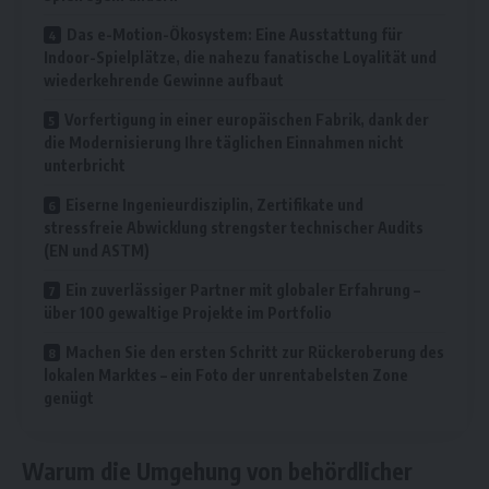
Das e-Motion-Ökosystem: Eine Ausstattung für
Indoor-Spielplätze, die nahezu fanatische Loyalität und
wiederkehrende Gewinne aufbaut
Vorfertigung in einer europäischen Fabrik, dank der
die Modernisierung Ihre täglichen Einnahmen nicht
unterbricht
Eiserne Ingenieurdisziplin, Zertifikate und
stressfreie Abwicklung strengster technischer Audits
(EN und ASTM)
Ein zuverlässiger Partner mit globaler Erfahrung –
über 100 gewaltige Projekte im Portfolio
Machen Sie den ersten Schritt zur Rückeroberung des
lokalen Marktes – ein Foto der unrentabelsten Zone
genügt
Warum die Umgehung von behördlicher