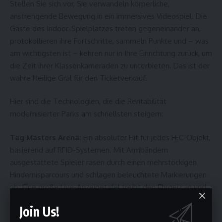
Stellen Sie sich vor, Sie verwandeln körperliche,
anstrengende Bewegung in ein immersives Videospiel. Die
Gäste des Indoor-Spielplatzes treten gegeneinander an,
protokollieren ihre Fortschritte, sammeln Punkte und – was
am wichtigsten ist – kehren nur in Ihre Einrichtung zurück, um
die Zeit ihrer Klassenkameraden zu unterbieten. Das ist der
wahre Heilige Gral für den Ticketverkauf.
Hier sind die Technologien, die die Rentabilität
modernisierter Parks am schnellsten steigern:
Tag Masters Arena:
Ein absoluter Hit für jedes FEC-Objekt,
basierend auf RFID-Systemen. Mit Armbändern
ausgestattete Spieler rasen durch einen mehrstöckigen
Hindernisparcours und schlagen beleuchtete Markierungen
ab. Eine große Live-Anzeigetafel treibt den Ehrgeiz an und
erhöht die Wiederholungsbesuche massiv.
Join Us!
Mixed Reality (ValoClimb und ValoJump):
Eine