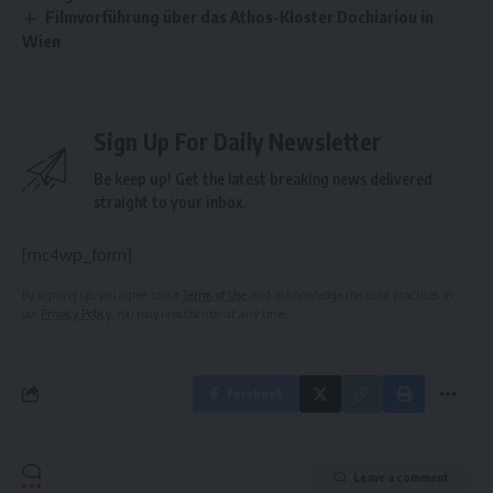
Filmvorführung über das Athos-Kloster Dochiariou in
Wien
Sign Up For Daily Newsletter
Be keep up! Get the latest breaking news delivered
straight to your inbox.
[mc4wp_form]
By signing up, you agree to our
Terms of Use
and acknowledge the data practices in
our
Privacy Policy
. You may unsubscribe at any time.
Facebook
Leave a comment