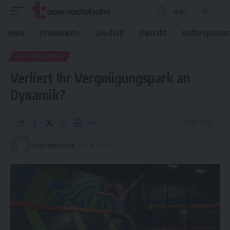
Aa
Font
Resizer
Heim
Prominente
Geschäft
Kontakt
Haftungsaussc
UNTERHALTUNG
Verliert Ihr Vergnügungspark an
Dynamik?
9 Min Read
TauernAutobahn
May 16, 2026