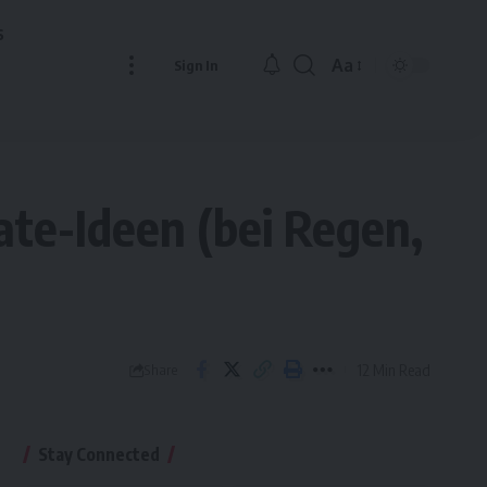
s
Aa
Sign In
Font
Resizer
te-Ideen (bei Regen,
12 Min Read
Share
Stay Connected