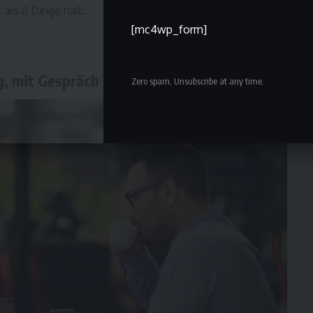
 als 8 Dinge halb.
[mc4wp_form]
g, mit Gespräch
Zero spam, Unsubscribe at any time.