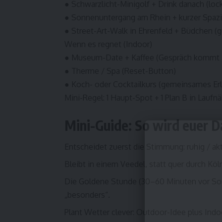
● Schwarzlicht-Minigolf + Drink danach (lock
● Sonnenuntergang am Rhein + kurzer Spaz
● Street-Art-Walk in Ehrenfeld + Büdchen (
Wenn es regnet (Indoor)
● Museum-Date + Kaffee (Gespräch kommt 
● Therme / Spa (Reset-Button)
● Koch- oder Cocktailkurs (gemeinsames Erl
Mini-Regel: 1 Haupt-Spot + 1 Plan B in Laufn
Mini-Guide: So wird euer Da
Entscheidet zuerst die Stimmung: ruhig / aktiv
Bleibt in einem Veedel, statt quer durch Köl
Die Goldene Stunde (30–60 Minuten vor So
„besonders“.
Plant Wetter clever: Outdoor-Idee plus Indoo