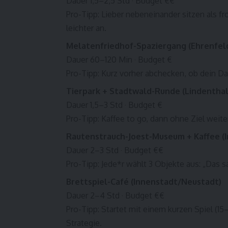
Dauer 1,5–2,5 Std · Budget €€
Pro-Tipp: Lieber nebeneinander sitzen als f
leichter an.
Melatenfriedhof-Spaziergang (Ehrenfel
Dauer 60–120 Min · Budget €
Pro-Tipp: Kurz vorher abchecken, ob dein 
Tierpark + Stadtwald-Runde (Lindenthal
Dauer 1,5–3 Std · Budget €
Pro-Tipp: Kaffee to go, dann ohne Ziel weit
Rautenstrauch-Joest-Museum + Kaffee (
Dauer 2–3 Std · Budget €€
Pro-Tipp: Jede*r wählt 3 Objekte aus: „Das 
Brettspiel-Café (Innenstadt/Neustadt)
Dauer 2–4 Std · Budget €€
Pro-Tipp: Startet mit einem kurzen Spiel (15
Strategie.