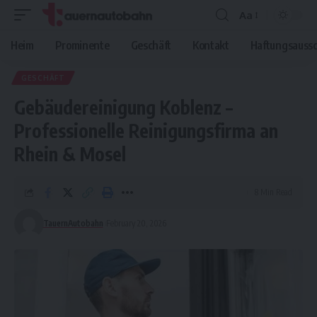
Aa
Font
Resizer
Heim
Prominente
Geschäft
Kontakt
Haftungsaussc
GESCHÄFT
Gebäudereinigung Koblenz –
Professionelle Reinigungsfirma an
Rhein & Mosel
8 Min Read
TauernAutobahn
February 20, 2026