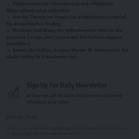
Badinterieurs mit Feinsteinzeug und raffinierten
Materialkontrasten aufwerten
Von der Theorie zur Praxis: Ein strukturierter Lernpfad
für diszipliniertes Trading
Moderne Gestaltung des Außenbereichs: Wie Sie die
passende Garage, den Carport und den Gartenschuppen
auswählen?
Bauen, abschalten, staunen: Warum 3D-Holzpuzzles das
ideale Hobby für Erwachsene sind
Sign Up For Daily Newsletter
Be keep up! Get the latest breaking news delivered
straight to your inbox.
[mc4wp_form]
By signing up, you agree to our
Terms of Use
and acknowledge the data practices in
our
Privacy Policy
. You may unsubscribe at any time.