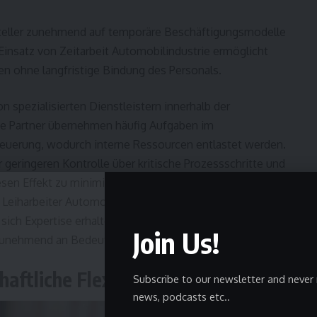
steller zunehmend auf temporäre Beschäftigungsmodelle
insatz von Zeitarbeit Automobilindustrie ermöglicht
ten ohne langfristige Bindung des Personals.
spezialisierten Dienstleistern innerhalb der
rne Partner übernehmen häufig Aufgaben im
teuerung, wodurch interne Ressourcen entlastet werden.
r geringeren Kontrolle über kritische Prozessschritte und
n Effekt zu minimieren, setzen viele Betriebe auf
eiharbeiter Automotive-Branche mit klar definierten
sich Expertise erhalten und zugleich Flexibilität sichern –
Join Us!
e zunehmend an Bedeutung gewinnt.
ftliche Flexibilität im Überblick
Subscribe to our newsletter and never 
news, podcasts etc..