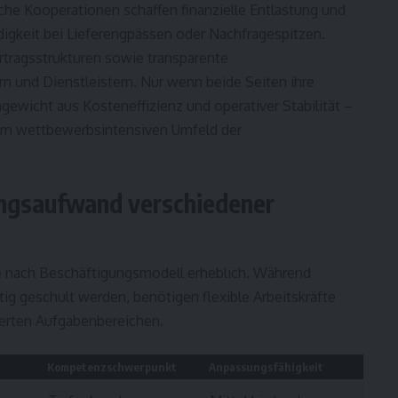
che Kooperationen schaffen finanzielle Entlastung und
igkeit bei Lieferengpässen oder Nachfragespitzen.
ertragsstrukturen sowie transparente
 und Dienstleistern. Nur wenn beide Seiten ihre
gewicht aus Kosteneffizienz und operativer Stabilität –
 im wettbewerbsintensiven Umfeld der
ungsaufwand verschiedener
je nach Beschäftigungsmodell erheblich. Während
tig geschult werden, benötigen flexible Arbeitskräfte
ierten Aufgabenbereichen.
Kompetenzschwerpunkt
Anpassungsfähigkeit