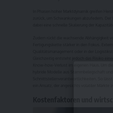
In Phasen hoher Marktdynamik greifen Her
zurück, um Schwankungen abzufedern. Der E
dabei eine schnelle Skalierung der Kapazitä
Zudem rückt die wachsende Abhängigkeit von 
Fertigungskette stärker in den Fokus. Exte
Qualitätsmanagement oder in der Logistiks
Gleichzeitig entsteht jedoch das Risiko eine
Know-how-Verlust im eigenen Haus. Um diese
hybride Modelle aus Stammbelegschaft und L
Schnittstellenverantwortlichkeiten. So lässt 
ein Ansatz, der angesichts volatiler Märkt
Kostenfaktoren und wirtscha