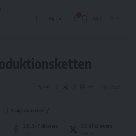
s
1
Aa
Sign In
Font
Resizer
roduktionsketten
11 Min Read
Share
Stay Connected
235.3k
Followers
69.1k
Followers
Like
Follow