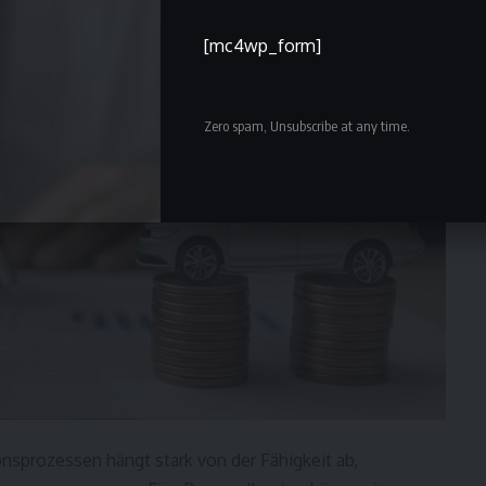
[mc4wp_form]
Zero spam, Unsubscribe at any time.
nsprozessen hängt stark von der Fähigkeit ab,