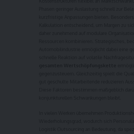
Kostenstrukturen flexibel an Marktschwank
Phasen geringer Auslastung schnell zur Bel
kurzfristige Anpassungen bieten. Besonders 
Kalkulation entscheidend, um Margen zu sic
daher zunehmend auf modulare Organisation
Ressourcen kombinieren.
Strategisches, bed
Automobilindustrie
ermöglicht dabei eine ge
schnelle Reaktion auf volatile Nachfragesit
gesamten Wertschöpfungskette
ermöglic
gegenzusteuern. Gleichzeitig spielt die Qual
gut geschulte Mitarbeitende reduzieren Aus
Diese Faktoren bestimmen maßgeblich darüb
konjunkturellen Schwankungen bleibt.
In vielen Werken übernehmen Produktionshe
Wiederholungsgrad, wodurch sich Personalau
Logistik Outsourcing an Bedeutung, da spezi