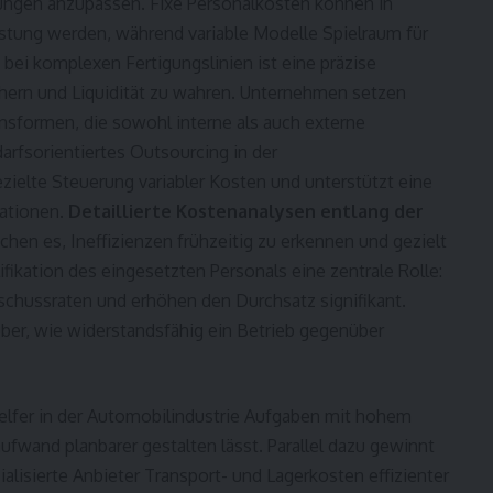
ungen anzupassen. Fixe Personalkosten können in
astung werden, während variable Modelle Spielraum für
bei komplexen Fertigungslinien ist eine präzise
hern und Liquidität zu wahren. Unternehmen setzen
sformen, die sowohl interne als auch externe
arfsorientiertes Outsourcing in der
zielte Steuerung variabler Kosten und unterstützt eine
uationen.
Detaillierte Kostenanalysen entlang der
hen es, Ineffizienzen frühzeitig zu erkennen und gezielt
ifikation des eingesetzten Personals eine zentrale Rolle:
schussraten und erhöhen den Durchsatz signifikant.
er, wie widerstandsfähig ein Betrieb gegenüber
lfer in der Automobilindustrie Aufgaben mit hohem
fwand planbarer gestalten lässt. Parallel dazu gewinnt
alisierte Anbieter Transport- und Lagerkosten effizienter