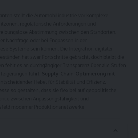
nten stellt die Automobilindustrie vor komplexe
eitzonen, regulatorische Anforderungen und
 reibungslose Abstimmung zwischen den Standorten.
der Nachfrage oder bei Engpässen in der
diese Systeme sein können. Die Integration digitaler
ständen hat zwar Fortschritte gebracht, doch bleibt die
n fehlt es an durchgängiger Transparenz über alle Stufen
teigerungen führt.
Supply-Chain-Optimierung mit
entscheidender Hebel für Stabilität und Effizienz.
se so gestalten, dass sie flexibel auf geopolitische
lance zwischen Anpassungsfähigkeit und
gsfeld moderner Produktionsnetzwerke.