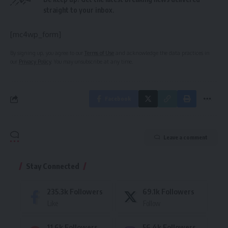
straight to your inbox.
[mc4wp_form]
By signing up, you agree to our
Terms of Use
and acknowledge the data practices in
our
Privacy Policy
. You may unsubscribe at any time.
Facebook
Leave a comment
Stay Connected
235.3k
Followers
69.1k
Followers
Like
Follow
11.6k
Followers
56.4k
Followers