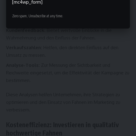
[mc4wp_form]
Um die Effizienz von Fahnen als Werbemittel zu bewerten,
können verschiedene Methoden eingesetzt werden:
Zero spam, Unsubscribe at any time.
Kundenfeedback:
Bietet wertvolle Einblicke in die
Wahrnehmung und den Einfluss der Fahnen.
Verkaufszahlen:
Helfen, den direkten Einfluss auf den
Umsatz zu messen.
Analyse-Tools:
Zur Messung der Sichtbarkeit und
Reichweite eingesetzt, um die Effektivität der Kampagne zu
bestimmen.
Diese Analysen helfen Unternehmen, ihre Strategien zu
optimieren und den Einsatz von Fahnen im Marketing zu
verbessern.
Kosteneffizienz: Investieren in qualitativ
hochwertige Fahnen