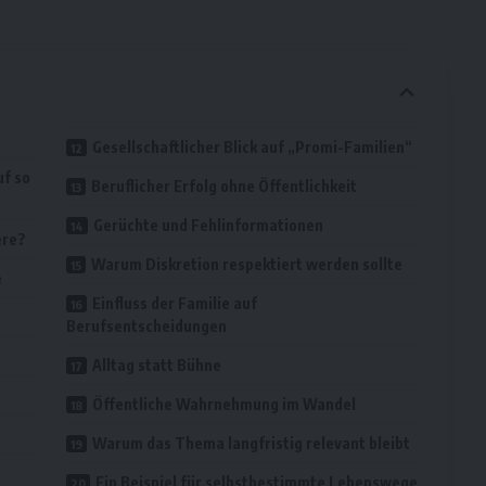
Gesellschaftlicher Blick auf „Promi-Familien“
uf so
Beruflicher Erfolg ohne Öffentlichkeit
Gerüchte und Fehlinformationen
ere?
Warum Diskretion respektiert werden sollte
e
Einfluss der Familie auf
Berufsentscheidungen
Alltag statt Bühne
Öffentliche Wahrnehmung im Wandel
Warum das Thema langfristig relevant bleibt
Ein Beispiel für selbstbestimmte Lebenswege