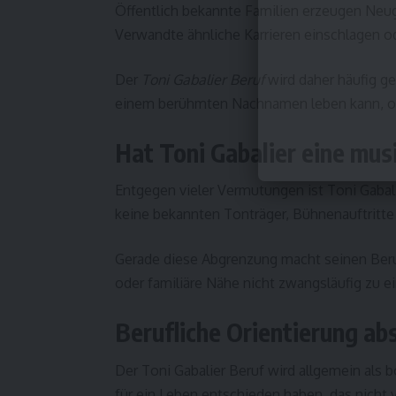
Öffentlich bekannte Familien erzeugen Neu
Verwandte ähnliche Karrieren einschlagen 
Der
Toni Gabalier Beruf
wird daher häufig ges
einem berühmten Nachnamen leben kann, oh
Hat Toni Gabalier eine mus
Entgegen vieler Vermutungen ist Toni Gabal
keine bekannten Tonträger, Bühnenauftritte od
Gerade diese Abgrenzung macht seinen Beruf
oder familiäre Nähe nicht zwangsläufig zu e
Berufliche Orientierung ab
Der Toni Gabalier Beruf wird allgemein als 
für ein Leben entschieden haben, das nicht