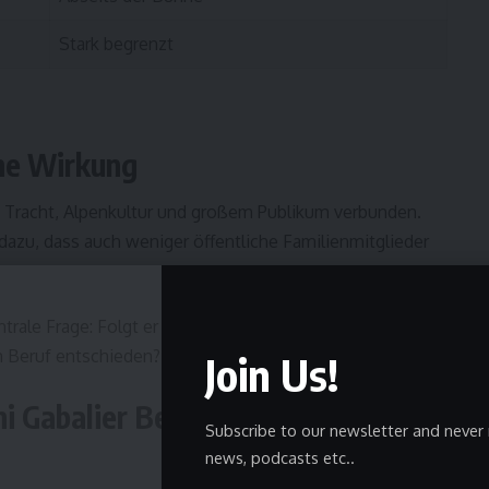
Stark begrenzt
ne Wirkung
, Tracht, Alpenkultur und großem Publikum verbunden.
dazu, dass auch weniger öffentliche Familienmitglieder
entrale Frage: Folgt er dem musikalischen Weg der Familie
n Beruf entschieden?
Join Us!
i Gabalier Beruf so viele
Subscribe to our newsletter and never 
news, podcasts etc..