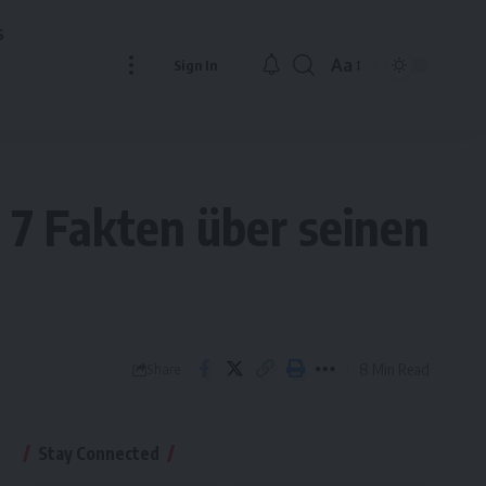
s
Aa
Sign In
Font
Resizer
e 7 Fakten über seinen
8 Min Read
Share
Stay Connected