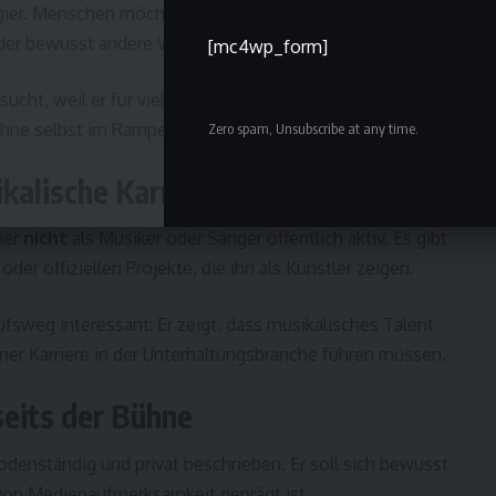
gier. Menschen möchten wissen, ob Geschwister oder
oder bewusst andere Wege gehen.
[mc4wp_form]
ucht, weil er für viele ein Beispiel dafür ist, wie man mit
ne selbst im Rampenlicht zu stehen.
Zero spam, Unsubscribe at any time.
ikalische Karriere?
ier
nicht
als Musiker oder Sänger öffentlich aktiv. Es gibt
er offiziellen Projekte, die ihn als Künstler zeigen.
sweg interessant: Er zeigt, dass musikalisches Talent
iner Karriere in der Unterhaltungsbranche führen müssen.
seits der Bühne
bodenständig und privat beschrieben. Er soll sich bewusst
 von Medienaufmerksamkeit geprägt ist.