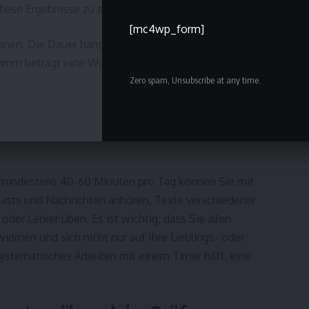
iese Ergebnisse zu erzielen.
[mc4wp_form]
planen. Die Dauer hängt jedoch vom Ausgangsniveau des
ramm beträgt eine Woche:
Zero spam, Unsubscribe at any time.
 mindestens 40-60 Minuten pro Tag können Sie mit
asts und Nachrichten anhören, Texte verschiedener
der Lehrer üben. Es ist wichtig, dass Sie allen
idmen und sich nicht nur auf Ihre Lieblings- oder
ystematisches Arbeiten mit einem Timer hilft, eine