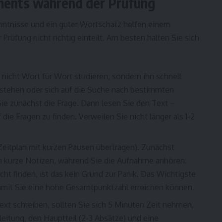
ments während der Prüfung
nntnisse und ein guter Wortschatz helfen einem
Prüfung nicht richtig einteilt. Am besten halten Sie sich
 nicht Wort für Wort studieren, sondern ihn schnell
erstehen oder sich auf die Suche nach bestimmten
ie zunächst die Frage. Dann lesen Sie den Text –
die Fragen zu finden. Verweilen Sie nicht länger als 1-2
eitplan mit kurzen Pausen übertragen). Zunächst
h kurze Notizen, während Sie die Aufnahme anhören.
ht finden, ist das kein Grund zur Panik. Das Wichtigste
 damit Sie eine hohe Gesamtpunktzahl erreichen können.
xt schreiben, sollten Sie sich 5 Minuten Zeit nehmen,
nleitung, den Hauptteil (2-3 Absätze) und eine