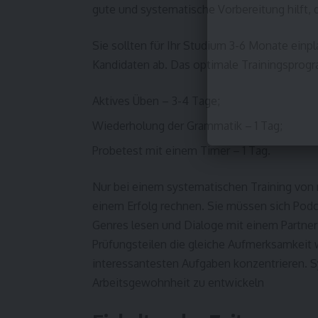
gute und systematische Vorbereitung hilft, d
Sie sollten für Ihr Studium 3-6 Monate ein
Kandidaten ab. Das optimale Trainingsprog
Aktives Üben – 3-4 Tage;
Wiederholung der Grammatik – 1 Tag;
Probetest mit einem Timer – 1 Tag.
Nur bei einem systematischen Training von
einem Erfolg rechnen. Sie müssen sich Podc
Genres lesen und Dialoge mit einem Partner o
Prüfungsteilen die gleiche Aufmerksamkeit w
interessantesten Aufgaben konzentrieren. S
Arbeitsgewohnheit zu entwickeln