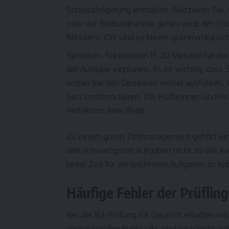
Schlussfolgerung enthalten. Skizzieren Sie
oder der Stellungnahme gehen wird. Am Ende
Minuten). Oft sind es kleine grammatikalische
Sprechen. Sie müssen 15-20 Minuten für die 
der Aufgabe einplanen. Es ist wichtig, dass 
wobei Sie den Gedanken weiter ausführen. W
Satz umformulieren. Die Prüferinnen und Pr
Perfektion Ihrer Rede.
Zu einem guten Zeitmanagement gehört ein ra
den schwierigsten Aufgaben nicht zu viel A
keine Zeit für die leichteren Aufgaben zu ha
Häufige Fehler der Prüflin
Bei der B2-Prüfung für Deutsch erhalten vie
ausreichenden Punktzahl, und zwar nicht a