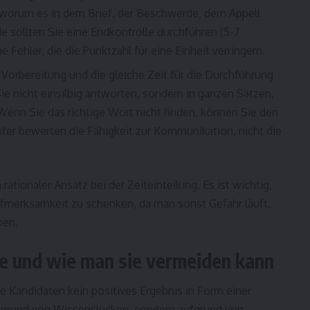
, worum es in dem Brief, der Beschwerde, dem Appell
 sollten Sie eine Endkontrolle durchführen (5-7
 Fehler, die die Punktzahl für eine Einheit verringern.
Vorbereitung und die gleiche Zeit für die Durchführung
Sie nicht einsilbig antworten, sondern in ganzen Sätzen,
enn Sie das richtige Wort nicht finden, können Sie den
üfer bewerten die Fähigkeit zur Kommunikation, nicht die
tionaler Ansatz bei der Zeiteinteilung. Es ist wichtig,
ufmerksamkeit zu schenken, da man sonst Gefahr läuft,
ben.
ge und wie man sie vermeiden kann
le Kandidaten kein positives Ergebnis in Form einer
ufgrund von Wissenslücken, sondern aufgrund von