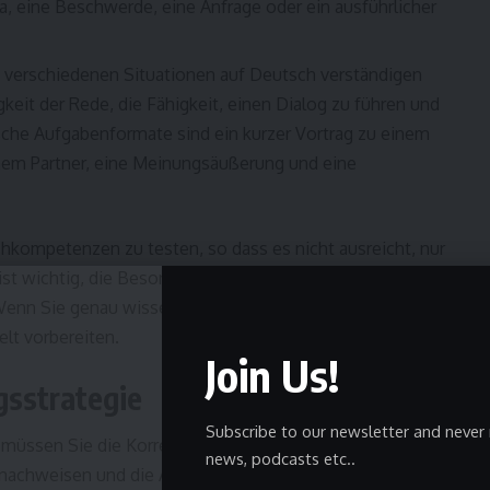
 eine Beschwerde, eine Anfrage oder ein ausführlicher
in verschiedenen Situationen auf Deutsch verständigen
keit der Rede, die Fähigkeit, einen Dialog zu führen und
che Aufgabenformate sind ein kurzer Vortrag zu einem
nem Partner, eine Meinungsäußerung und eine
achkompetenzen zu testen, so dass es nicht ausreicht, nur
ist wichtig, die Besonderheiten der Einheiten und die
enn Sie genau wissen, was in der Prüfung geprüft wird,
elt vorbereiten.
Join Us!
gsstrategie
Subscribe to our newsletter and never 
müssen Sie die Korrektheit Ihrer Grammatik, Ihren
news, podcasts etc..
nachweisen und die Aufgaben vollständig lösen. Eine