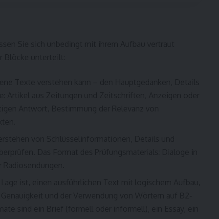
ssen Sie sich unbedingt mit ihrem Aufbau vertraut
 Blöcke unterteilt:
ebene Texte verstehen kann – den Hauptgedanken, Details
: Artikel aus Zeitungen und Zeitschriften, Anzeigen oder
htigen Antwort, Bestimmung der Relevanz von
xten.
verstehen von Schlüsselinformationen, Details und
berprüfen. Das Format des Prüfungsmaterials: Dialoge in
er Radiosendungen.
r Lage ist, einen ausführlichen Text mit logischem Aufbau,
r Genauigkeit und der Verwendung von Wörtern auf B2-
e sind ein Brief (formell oder informell), ein Essay, ein