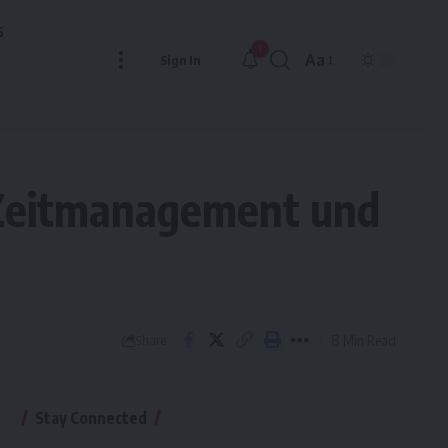
s
1
Aa
Sign In
Font
Resizer
 Zeitmanagement und
8 Min Read
Share
Stay Connected