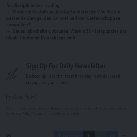
für diszipliniertes Trading
Moderne Gestaltung des Außenbereichs: Wie Sie die
passende Garage, den Carport und den Gartenschuppen
auswählen?
Bauen, abschalten, staunen: Warum 3D-Holzpuzzles das
ideale Hobby für Erwachsene sind
Sign Up For Daily Newsletter
Be keep up! Get the latest breaking news delivered
straight to your inbox.
[mc4wp_form]
By signing up, you agree to our
Terms of Use
and acknowledge the data practices in
our
Privacy Policy
. You may unsubscribe at any time.
Facebook