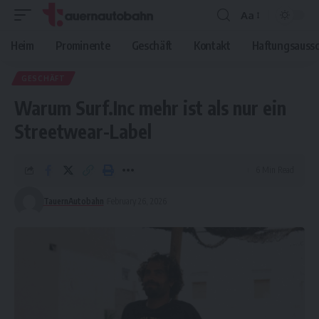
Aa
Font
Resizer
Heim
Prominente
Geschäft
Kontakt
Haftungsaussc
GESCHÄFT
Warum Surf.Inc mehr ist als nur ein
Streetwear-Label
6 Min Read
TauernAutobahn
February 26, 2026